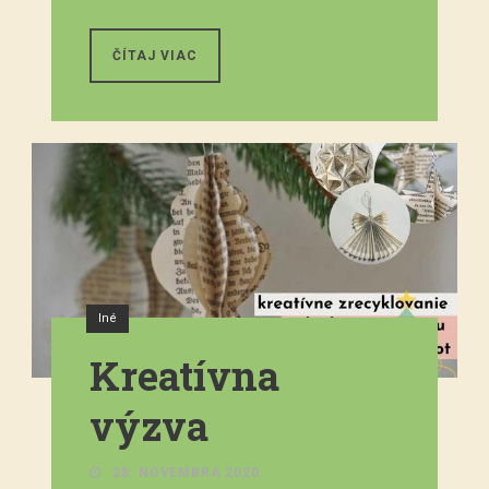
ČÍTAJ VIAC
Iné
Kreatívna
výzva
28. NOVEMBRA 2020.