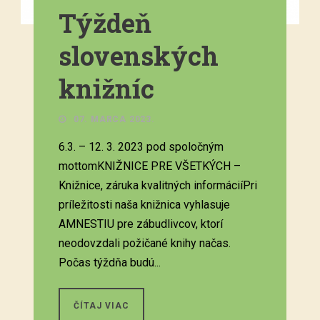
Týždeň
slovenských
knižníc
07. MARCA 2023.
6.3. – 12. 3. 2023 pod spoločným
mottomKNIŽNICE PRE VŠETKÝCH –
Knižnice, záruka kvalitných informáciíPri
príležitosti naša knižnica vyhlasuje
AMNESTIU pre zábudlivcov, ktorí
neodovzdali požičané knihy načas.
Počas týždňa budú...
ČÍTAJ VIAC