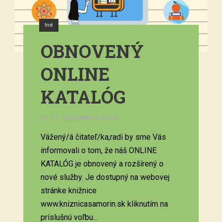
Iné
OBNOVENÝ
ONLINE
KATALÓG
17. DECEMBRA 2020.
Vážený/á čitateľ/ka,radi by sme Vás
informovali o tom, že náš ONLINE
KATALÓG je obnovený a rozšírený o
nové služby. Je dostupný na webovej
stránke knižnice
www.kniznicasamorin.sk kliknutím na
príslušnú voľbu...