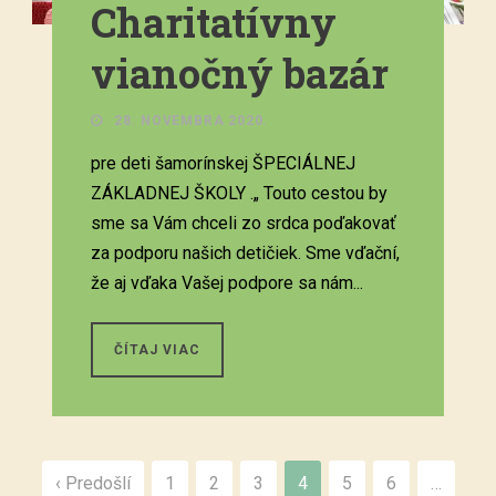
Charitatívny
vianočný bazár
28. NOVEMBRA 2020.
pre deti šamorínskej ŠPECIÁLNEJ
ZÁKLADNEJ ŠKOLY .„ Touto cestou by
sme sa Vám chceli zo srdca poďakovať
za podporu našich detičiek. Sme vďační,
že aj vďaka Vašej podpore sa nám...
ČÍTAJ VIAC
‹ Predošlí
1
2
3
4
5
6
…