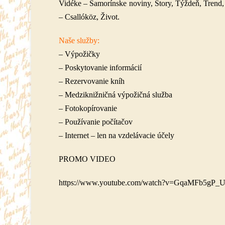
Vidéke – Šamorínske noviny, Story, Týždeň, Trend,
– Csallóköz, Život.
Naše služby:
– Výpožičky
– Poskytovanie informácií
– Rezervovanie kníh
– Medziknižničná výpožičná služba
– Fotokopírovanie
– Používanie počítačov
– Internet – len na vzdelávacie účely
PROMO VIDEO
https://www.youtube.com/watch?v=GqaMFb5gP_