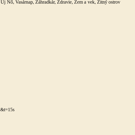
 Új Nő, Vasárnap, Záhradkár, Zdravie, Zem a vek, Žitný ostrov
U&t=15s