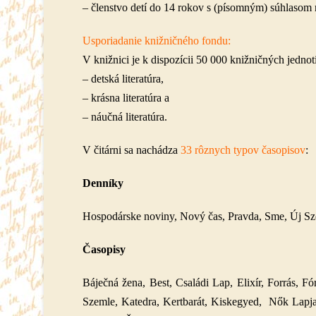
– členstvo detí do 14 rokov s (písomným) súhlasom 
Usporiadanie knižničného fondu:
V knižnici je k dispozícii 50 000 knižničných jednot
– detská literatúra,
– krásna literatúra a
– náučná literatúra.
V čitárni sa nachádza
33 rôznych typov časopisov
:
Denníky
Hospodárske noviny, Nový čas, Pravda, Sme, Új Sz
Časopisy
Báječná žena, Best, Családi Lap, Elixír, Forrás,
Szemle, Katedra, Kertbarát, Kiskegyed, Nők Lapja