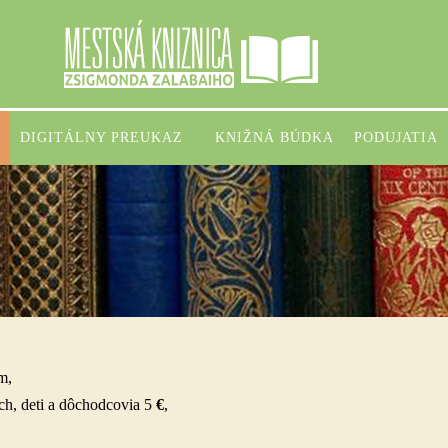
DIGITÁLNY PREUKAZ
KNIŽNÁ BÚDKA
PODUJATIA
m,
ch, deti a dôchodcovia 5
€
,