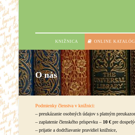
KNIŽNICA
ONLINE KATALÓG
O nás
Podmienky členstva v knižnici:
– preukázanie osobných údajov s platným preukazo
– zaplatenie členského príspevku –
10 €
pre dospelý
– prijatie a
dodržiavanie pravidiel knižnice
,