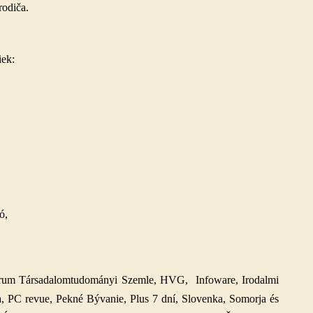
rodiča.
iek:
ó,
 Fórum Társadalomtudományi Szemle, HVG, Infoware, Irodalmi
, PC revue, Pekné Bývanie, Plus 7 dní, Slovenka, Somorja és