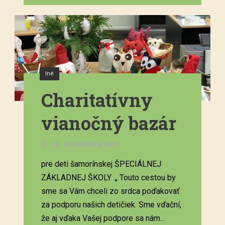
Iné
Charitatívny
vianočný bazár
28. NOVEMBRA 2020.
pre deti šamorínskej ŠPECIÁLNEJ
ZÁKLADNEJ ŠKOLY .„ Touto cestou by
sme sa Vám chceli zo srdca poďakovať
za podporu našich detičiek. Sme vďační,
že aj vďaka Vašej podpore sa nám...