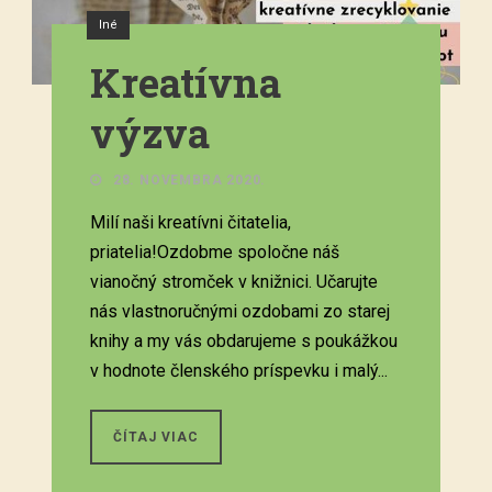
Iné
Kreatívna
výzva
28. NOVEMBRA 2020.
Milí naši kreatívni čitatelia,
priatelia!Ozdobme spoločne náš
vianočný stromček v knižnici. Učarujte
nás vlastnoručnými ozdobami zo starej
knihy a my vás obdarujeme s poukážkou
v hodnote členského príspevku i malý...
ČÍTAJ VIAC