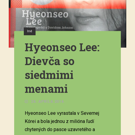
Iné
Hyeonseo Lee:
Dievča so
siedmimi
menami
26. APRÍLA 2016.
Hyeonseo Lee vyrastala v Severnej
Kórei a bola jednou z milióna ľudí
chytených do pasce uzavretého a