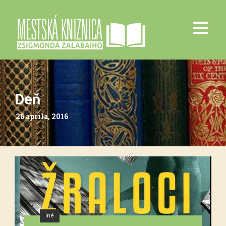
Deň
26 apríla, 2016
Iné