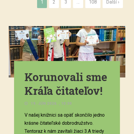
1
2
3
…
108
Ďalší ›
Korunovali sme
Kráľa čitateľov!
19. JÚN 2026. , 10:30
V našej knižnici sa opäť skončilo jedno
krásne čitateľské dobrodružstvo.
Tentoraz k nám zavítali žiaci 3.A triedy