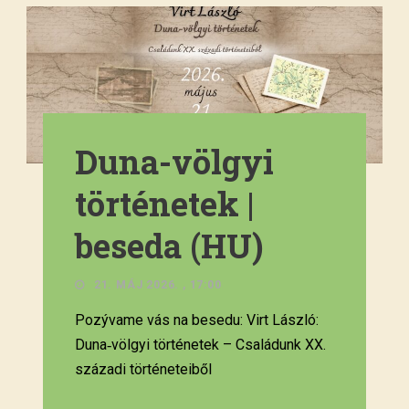
Duna-völgyi
történetek |
beseda (HU)
21. MÁJ 2026. , 17:00
Pozývame vás na besedu: Virt László:
Duna‑völgyi történetek – Családunk XX.
századi történeteiből