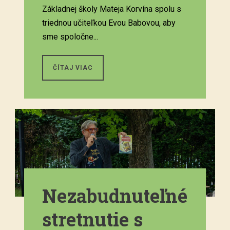
Základnej školy Mateja Korvína spolu s
triednou učiteľkou Evou Babovou, aby
sme spoločne...
ČÍTAJ VIAC
Nezabudnuteľné
stretnutie s