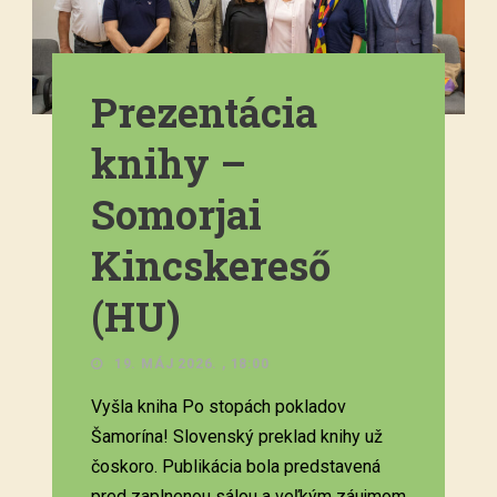
Prezentácia
knihy –
Somorjai
Kincskereső
(HU)
19. MÁJ 2026. , 18:00
Vyšla kniha Po stopách pokladov
Šamorína! Slovenský preklad knihy už
čoskoro. Publikácia bola predstavená
pred zaplnenou sálou a veľkým záujmom