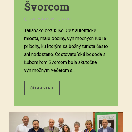
Švorcom
20. MÁJ 2026. , 17:30
Taliansko bez klišé. Cez autentické
miesta, malé dediny, výnimočných ľudí a
príbehy, ku ktorým sa bežný turista často
ani nedostane. Cestovateľská beseda s
Ľubomírom Švorcom bola skutočne
výnimočným večerom a...
ČÍTAJ VIAC