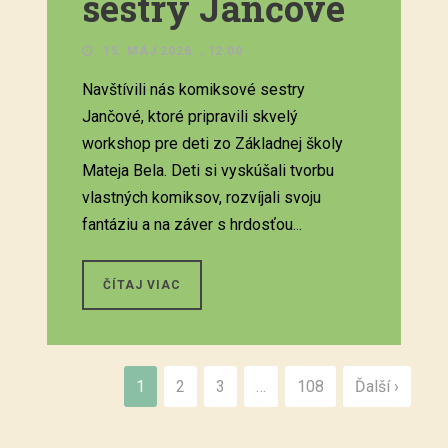
sestry Jančové
15. MÁJ 2026. , 12:00
Navštívili nás komiksové sestry
Jančové, ktoré pripravili skvelý
workshop pre deti zo Základnej školy
Mateja Bela. Deti si vyskúšali tvorbu
vlastných komiksov, rozvíjali svoju
fantáziu a na záver s hrdosťou...
ČÍTAJ VIAC
1
2
3
…
108
Ďalší ›