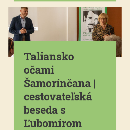
Taliansko
očami
Šamorínčana |
cestovateľská
beseda s
Ľubomírom