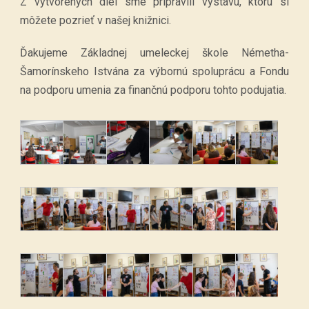
Z vytvorených diel sme pripravili výstavu, ktorú si
môžete pozrieť v našej knižnici.
Ďakujeme Základnej umeleckej škole Németha-
Šamorínskeho Istvána za výbornú spoluprácu a Fondu
na podporu umenia za finančnú podporu tohto podujatia.