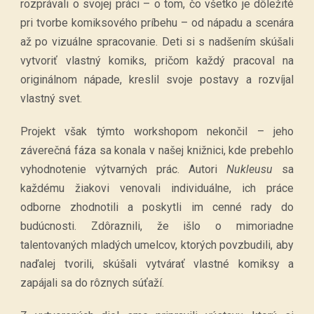
rozprávali o svojej práci – o tom, čo všetko je dôležité
pri tvorbe komiksového príbehu – od nápadu a scenára
až po vizuálne spracovanie. Deti si s nadšením skúšali
vytvoriť vlastný komiks, pričom každý pracoval na
originálnom nápade, kreslil svoje postavy a rozvíjal
vlastný svet.
Projekt však týmto workshopom nekončil – jeho
záverečná fáza sa konala v našej knižnici, kde prebehlo
vyhodnotenie výtvarných prác. Autori
Nukleusu
sa
každému žiakovi venovali individuálne, ich práce
odborne zhodnotili a poskytli im cenné rady do
budúcnosti. Zdôraznili, že išlo o mimoriadne
talentovaných mladých umelcov, ktorých povzbudili, aby
naďalej tvorili, skúšali vytvárať vlastné komiksy a
zapájali sa do rôznych súťaží.