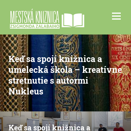
Keď sa spojí knižnica a
umelecká škola – kreatívne
stretnutie s autormi
Nukleus
Keď sa spojí knižnica a