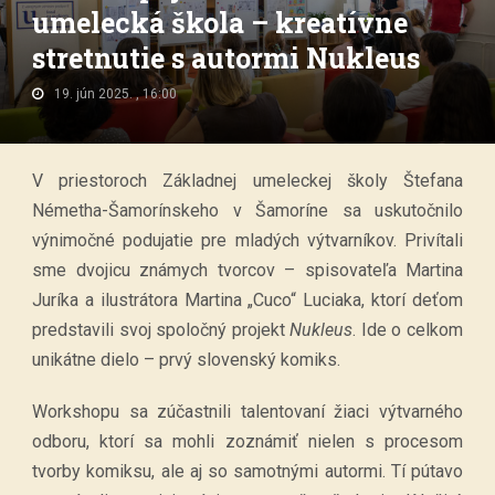
umelecká škola – kreatívne
stretnutie s autormi Nukleus
19. jún 2025. , 16:00
V priestoroch Základnej umeleckej školy Štefana
Németha-Šamorínskeho v Šamoríne sa uskutočnilo
výnimočné podujatie pre mladých výtvarníkov. Privítali
sme dvojicu známych tvorcov – spisovateľa Martina
Juríka a ilustrátora Martina „Cuco“ Luciaka, ktorí deťom
predstavili svoj spoločný projekt
Nukleus
. Ide o celkom
unikátne dielo – prvý slovenský komiks.
Workshopu sa zúčastnili talentovaní žiaci výtvarného
odboru, ktorí sa mohli zoznámiť nielen s procesom
tvorby komiksu, ale aj so samotnými autormi. Tí pútavo