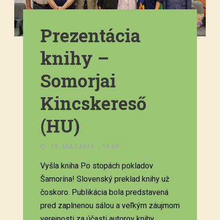
Prezentácia
knihy –
Somorjai
Kincskereső
(HU)
19. MÁJ 2026. , 18:00
Vyšla kniha Po stopách pokladov
Šamorína! Slovenský preklad knihy už
čoskoro. Publikácia bola predstavená
pred zaplnenou sálou a veľkým záujmom
verejnosti za účasti autorov knihy.