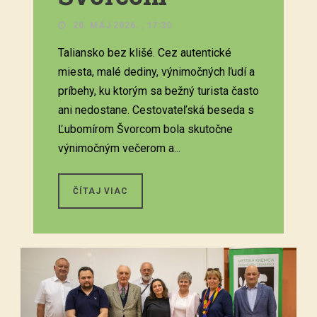
20. MÁJ 2026. , 17:30
Taliansko bez klišé. Cez autentické
miesta, malé dediny, výnimočných ľudí a
príbehy, ku ktorým sa bežný turista často
ani nedostane. Cestovateľská beseda s
Ľubomírom Švorcom bola skutočne
výnimočným večerom a...
ČÍTAJ VIAC