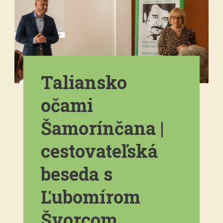
Taliansko
očami
Šamorínčana |
cestovateľská
beseda s
Ľubomírom
Švorcom