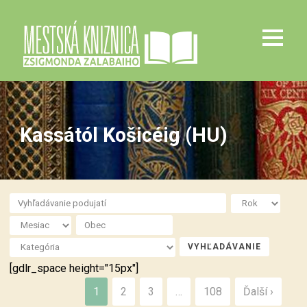
Kassától Košicéig (HU)
[gdlr_space height="15px"]
1
2
3
…
108
Ďalší ›