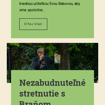
triednou učiteľkou Evou Babovou, aby
sme spoločne...
ČÍTAJ VIAC
Nezabudnuteľné
stretnutie s
Braňom