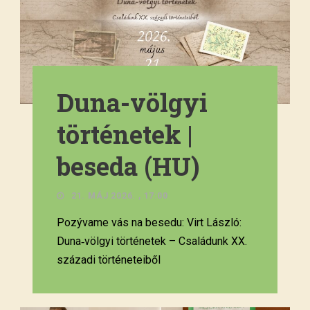
Duna-völgyi
történetek |
beseda (HU)
21. MÁJ 2026. , 17:00
Pozývame vás na besedu: Virt László:
Duna‑völgyi történetek – Családunk XX.
századi történeteiből