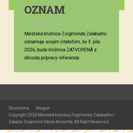
OZNAM
02. JÚLA 2026.
Mestská knižnica Zsigmonda Zalabaiho
oznamuje svojim čitateľom, že 3. júla
2026, bude knižnica ZATVORENÁ z
dôvodu prípravy referenda.
Slovenčina
Magyar
Copyright 2020 Mestská knižnica Zsigmonda Zalabaiho |
Zalabai Zsigmond Városi Könyvtár, All Right Reserved