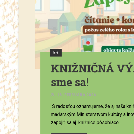
Iné
KNIŽNIČNÁ VÝZV
sme sa!
18. FEBRUÁRA 2026.
S radosťou oznamujeme, že aj naša knižn
maďarským Ministerstvom kultúry a inová
zapojiť sa aj knižnice pôsobiace...