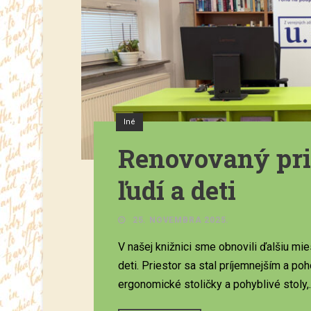
Iné
Renovovaný pri
ľudí a deti
25. NOVEMBRA 2025.
V našej knižnici sme obnovili ďalšiu mie
deti. Priestor sa stal príjemnejším a po
ergonomické stoličky a pohyblivé stoly,..