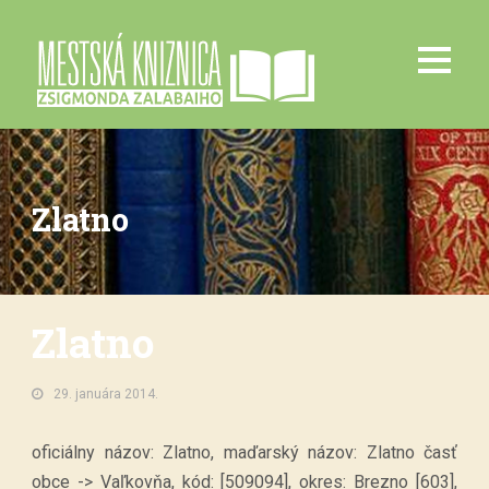
Zlatno
Zlatno
29. januára 2014.
oficiálny názov: Zlatno, maďarský názov: Zlatno časť
obce -> Vaľkovňa, kód: [509094], okres: Brezno [603],