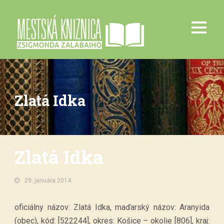
Zlatá Idka
Zlatá Idka
29. januára 2014.
oficiálny názov: Zlatá Idka, maďarský názov: Aranyida
(obec), kód: [522244], okres: Košice – okolie [806], kraj: