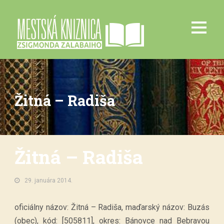
Žitná – Radiša
Žitná – Radiša
29. januára 2014.
oficiálny názov: Žitná – Radiša, maďarský názov: Buzás
(obec), kód: [505811], okres: Bánovce nad Bebravou