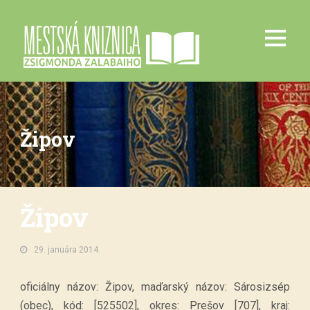
Žipov
Žipov
29. januára 2014.
oficiálny názov: Žipov, maďarský názov: Sárosizsép
(obec), kód: [525502], okres: Prešov [707], kraj: