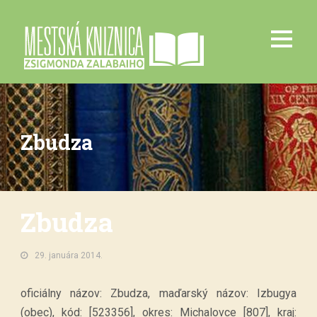
Zbudza
Zbudza
29. januára 2014.
oficiálny názov: Zbudza, maďarský názov: Izbugya
(obec), kód: [523356], okres: Michalovce [807], kraj: