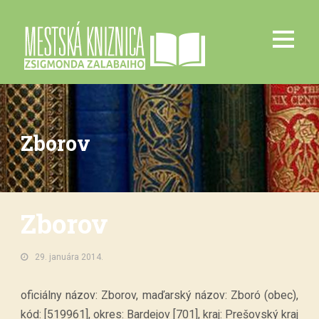
Zborov
Zborov
29. januára 2014.
oficiálny názov: Zborov, maďarský názov: Zboró (obec),
kód: [519961], okres: Bardejov [701], kraj: Prešovský kraj