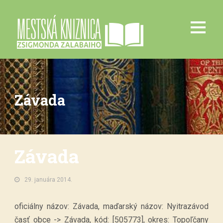
Závada
Závada
29. januára 2014.
oficiálny názov: Závada, maďarský názov: Nyitrazávod
časť obce -> Závada, kód: [505773], okres: Topoľčany