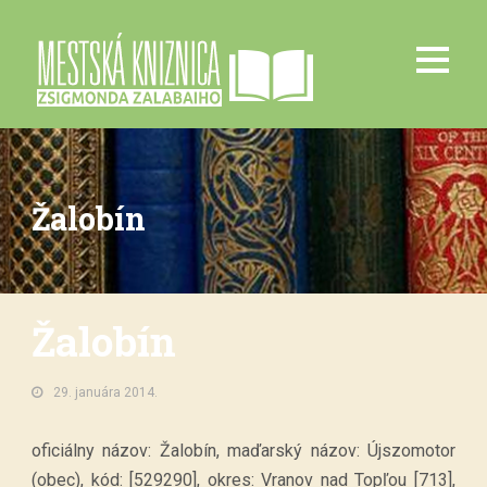
Žalobín
Žalobín
29. januára 2014.
oficiálny názov: Žalobín, maďarský názov: Újszomotor
(obec), kód: [529290], okres: Vranov nad Topľou [713],