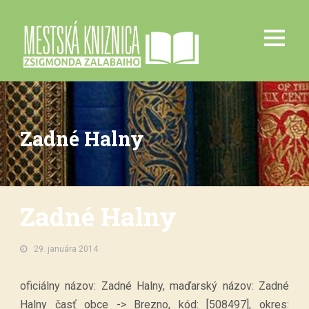
Zadné Halny
Zadné Halny
29. januára 2014.
oficiálny názov: Zadné Halny, maďarský názov: Zadné
Halny časť obce -> Brezno, kód: [508497], okres: