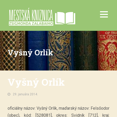
Vyšný Orlík
Vyšný Orlík
29. januára 2014.
oficiálny názov: Vyšný Orlík, maďarský názov: Felsőodor
(obec), kód: [528081], okres: Svidník [712], kraj: