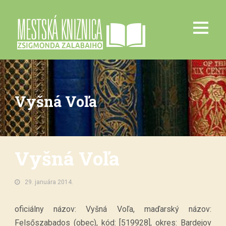
Vyšná Voľa
Vyšná Voľa
29. januára 2014.
oficiálny názov: Vyšná Voľa, maďarský názov:
Felsőszabados (obec), kód: [519928], okres: Bardejov