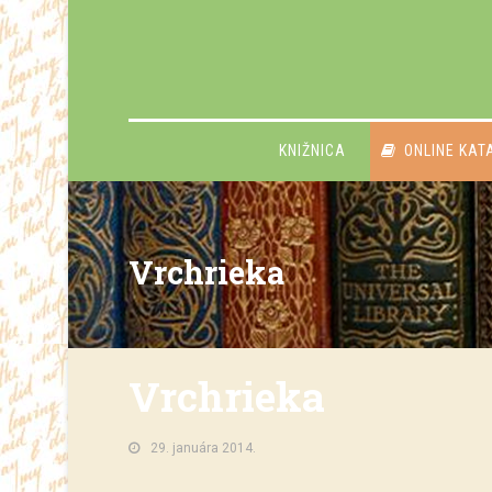
KNIŽNICA
ONLINE KAT
Vrchrieka
Vrchrieka
29. januára 2014.