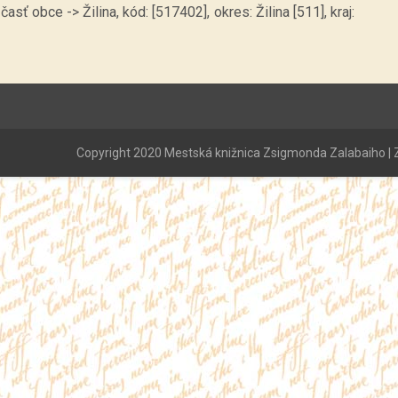
asť obce -> Žilina, kód: [517402], okres: Žilina [511], kraj:
Copyright 2020 Mestská knižnica Zsigmonda Zalabaiho | Z