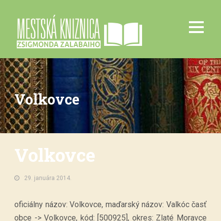
Volkovce
Volkovce
29. januára 2014.
oficiálny názov: Volkovce, maďarský názov: Valkóc časť
obce -> Volkovce, kód: [500925], okres: Zlaté Moravce