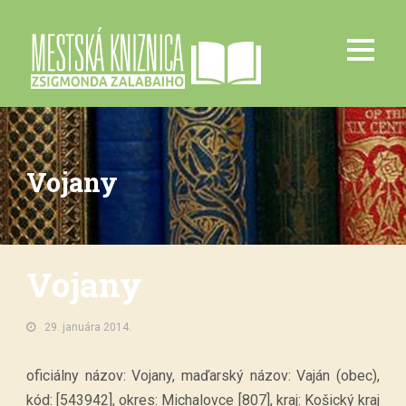
Vojany
Vojany
29. januára 2014.
oficiálny názov: Vojany, maďarský názov: Vaján (obec),
kód: [543942], okres: Michalovce [807], kraj: Košický kraj