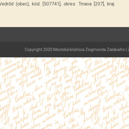
edrőd (obec), kód: [507741], okres: Trnava [207], kraj:
Copyright 2020 Mestská knižnica Zsigmonda Zalabaiho | Z