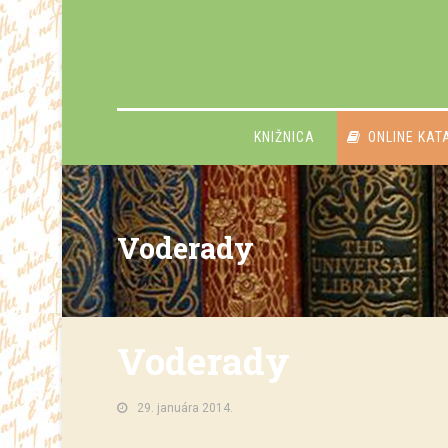
KNIŽNICA
ONLINE KAT
Voderady
Voderady
29. januára 2014.