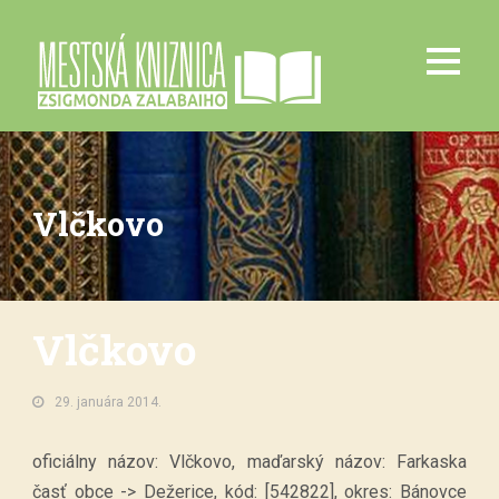
Vlčkovo
Vlčkovo
29. januára 2014.
oficiálny názov: Vlčkovo, maďarský názov: Farkaska
časť obce -> Dežerice, kód: [542822], okres: Bánovce