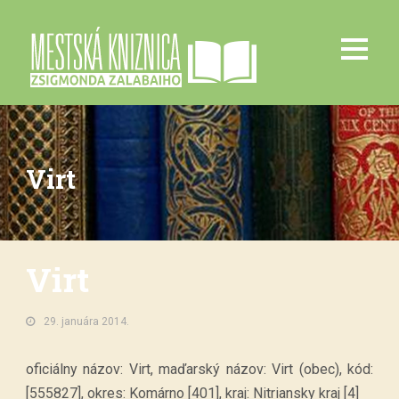
Virt
Virt
29. januára 2014.
oficiálny názov: Virt, maďarský názov: Virt (obec), kód:
[555827], okres: Komárno [401], kraj: Nitriansky kraj [4]