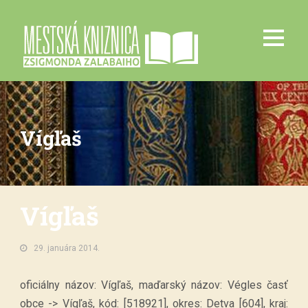
Vígľaš
Vígľaš
29. januára 2014.
oficiálny názov: Vígľaš, maďarský názov: Végles časť
obce -> Vígľaš, kód: [518921], okres: Detva [604], kraj: