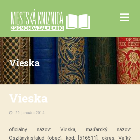
Vieska
Vieska
29. januára 2014.
oficiálny názov: Vieska, maďarský názov:
Oszlánykisfalud (obec), kód: [516511], okres: Veľký