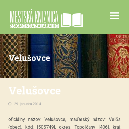
Velušovce
Velušovce
29. januára 2014.
oficiálny názov: Velušovce, maďarský názov: Velős
(obec), kód: [505749], okres: Topoľčany [406], kraj: