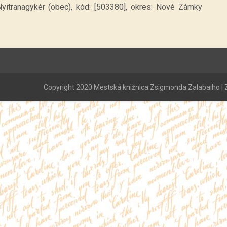
Nyitranagykér (obec), kód: [503380], okres: Nové Zámky
Copyright 2020 Mestská knižnica Zsigmonda Zalabaiho | Z