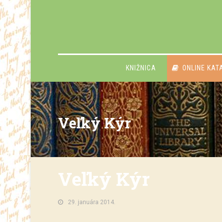
KNIŽNICA
ONLINE KAT
Veľký Kýr
Veľký Kýr
29. januára 2014.