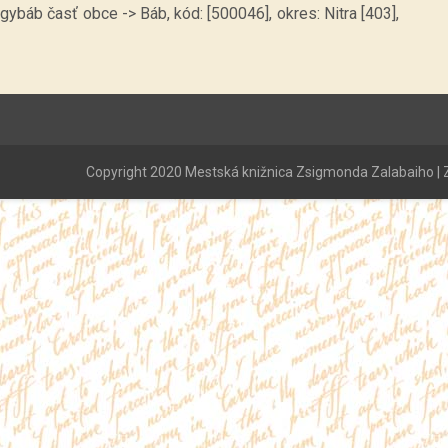
ybáb časť obce -> Báb, kód: [500046], okres: Nitra [403],
Copyright 2020 Mestská knižnica Zsigmonda Zalabaiho | Z