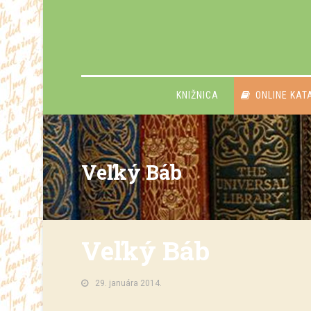
KNIŽNICA
ONLINE KAT
Veľký Báb
Veľký Báb
29. januára 2014.