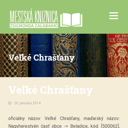
Veľké Chrašťany
Veľké Chrašťany
29. januára 2014.
oficiálny názov: Veľké Chrašťany, maďarský názov:
Nagyherestyén časť obce -> Beladice, kód: [500062],