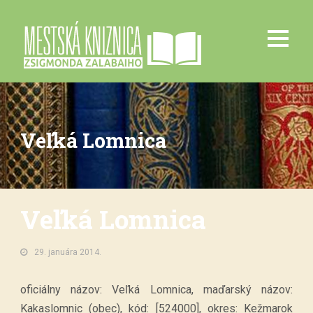
Veľká Lomnica
Veľká Lomnica
29. januára 2014.
oficiálny názov: Veľká Lomnica, maďarský názov:
Kakaslomnic (obec), kód: [524000], okres: Kežmarok