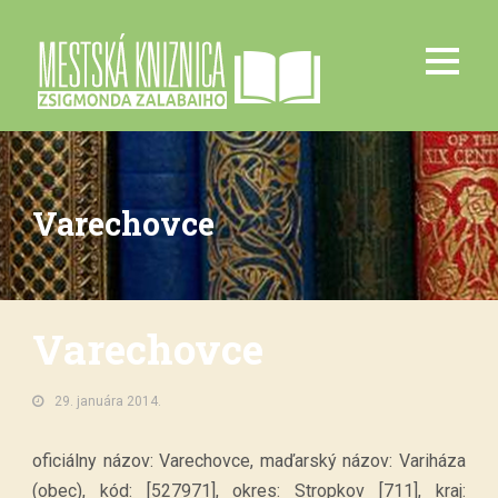
Varechovce
Varechovce
29. januára 2014.
oficiálny názov: Varechovce, maďarský názov: Variháza
(obec), kód: [527971], okres: Stropkov [711], kraj: