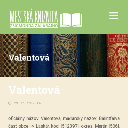
Valentová
Valentová
29. januára 2014.
oficiálny názov: Valentová, maďarský názov: Bálintfalva
časť obce -> Laskár, kód: [512397], okres: Martin [506],