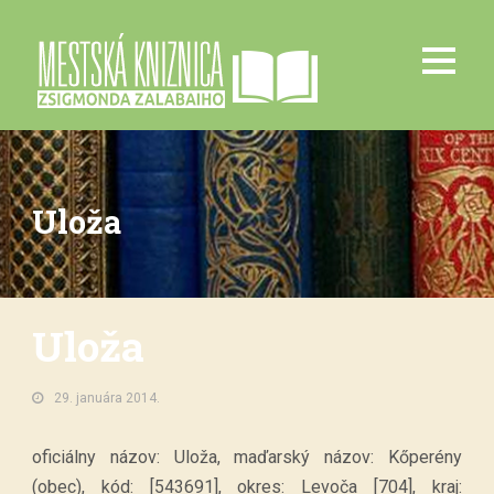
Uloža
Uloža
29. januára 2014.
oficiálny názov: Uloža, maďarský názov: Kőperény
(obec), kód: [543691], okres: Levoča [704], kraj: