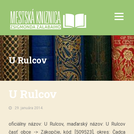
U Rulcov
U Rulcov
29. januára 2014.
oficiálny názov: U Rulcov, maďarský názov: U Rulcov
časť obce -> Zákopčie, kód: [509523], okres: Čadca