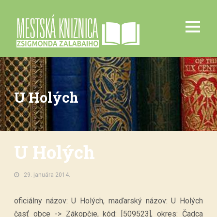
U Holých
U Holých
29. januára 2014.
oficiálny názov: U Holých, maďarský názov: U Holých
časť obce -> Zákopčie, kód: [509523], okres: Čadca