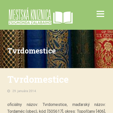
Tvrdomestice
Tvrdomestice
29. januára 2014.
oficiálny názov: Tvrdomestice, maďarský názov:
Tordaméc (obec), kód: [505617], okres: Topoľčany [406],