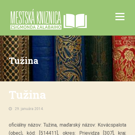
Tužina
Tužina
29. januára 2014.
oficiálny názov: Tužina, maďarský názov: Kovácspalota
(obec), kód: [514411], okres: Prievidza [307], kraj: