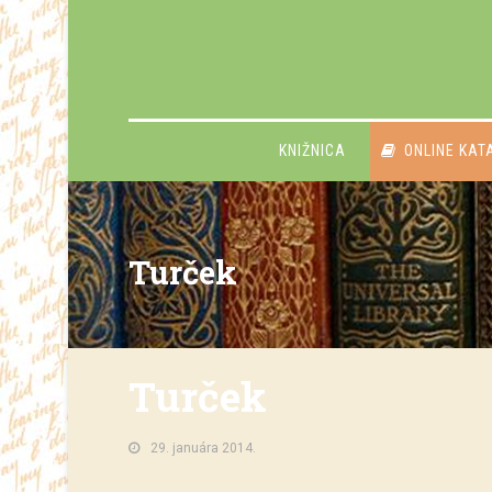
KNIŽNICA
ONLINE KAT
Turček
Turček
29. januára 2014.