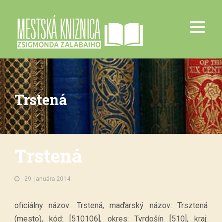
Trstená
Trstená
29. januára 2014.
oficiálny názov: Trstená, maďarský názov: Trsztená
(mesto), kód: [510106], okres: Tvrdošín [510], kraj: