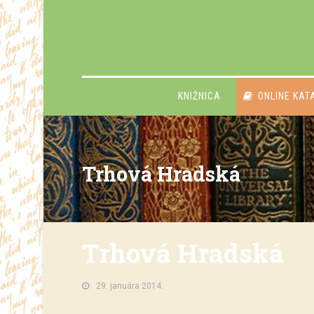
KNIŽNICA
ONLINE KAT
Trhová Hradská
Trhová Hradská
29. januára 2014.