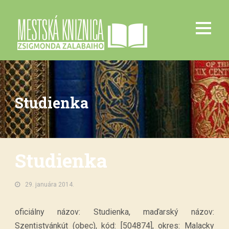
Studienka
Studienka
29. januára 2014.
oficiálny názov: Studienka, maďarský názov:
Szentistvánkút (obec), kód: [504874], okres: Malacky