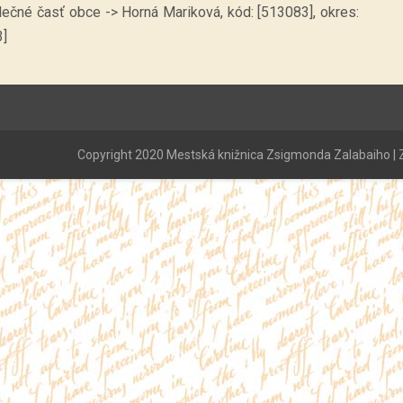
lečné časť obce -> Horná Mariková, kód: [513083], okres:
3]
Copyright 2020 Mestská knižnica Zsigmonda Zalabaiho | Z