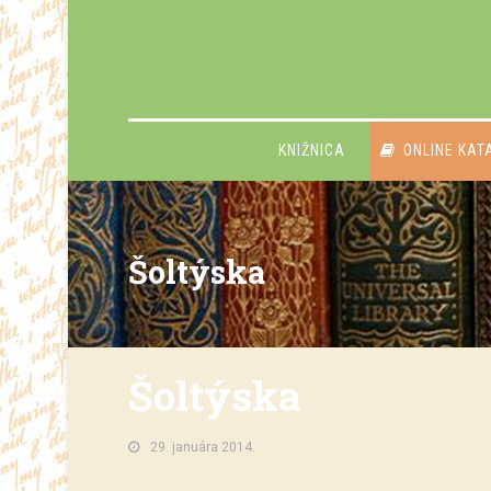
KNIŽNICA
ONLINE KAT
Šoltýska
Šoltýska
29. januára 2014.