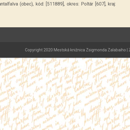
talfalva (obec), kód: [511889], okres: Poltár [607], kraj:
Copyright 2020 Mestská knižnica Zsigmonda Zalabaiho | Z