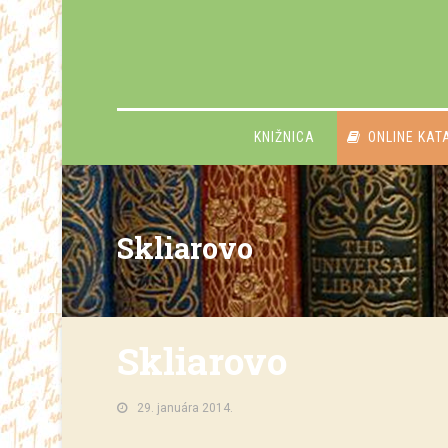
KNIŽNICA
ONLINE KAT
Skliarovo
Skliarovo
29. januára 2014.