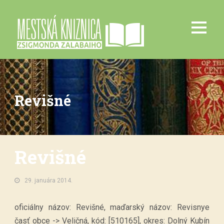
Revišné
Revišné
29. januára 2014.
oficiálny názov: Revišné, maďarský názov: Revisnye
časť obce -> Veličná, kód: [510165], okres: Dolný Kubín